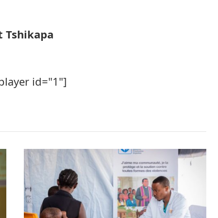
t Tshikapa
player id="1"]