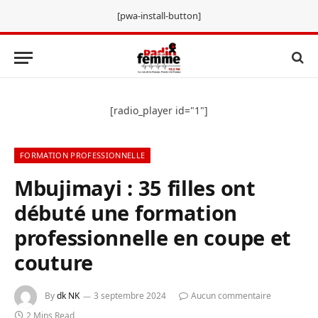
[pwa-install-button]
[radio_player id="1"]
FORMATION PROFESSIONNELLE
Mbujimayi : 35 filles ont
débuté une formation
professionnelle en coupe et
couture
By
dk NK
3 septembre 2024
Aucun commentaire
2 Mins Read