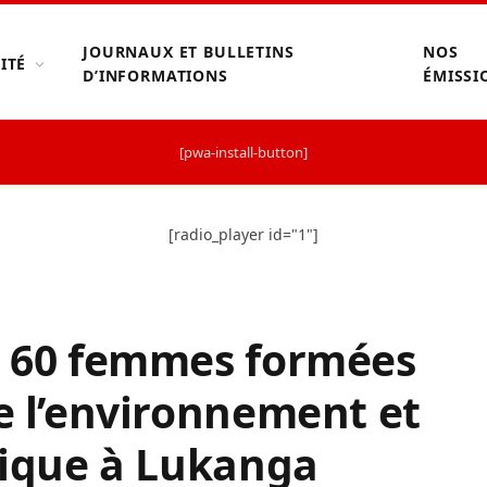
JOURNAUX ET BULLETINS
NOS
ITÉ
D’INFORMATIONS
ÉMISSI
[pwa-install-button]
[radio_player id="1"]
de 60 femmes formées
de l’environnement et
atique à Lukanga