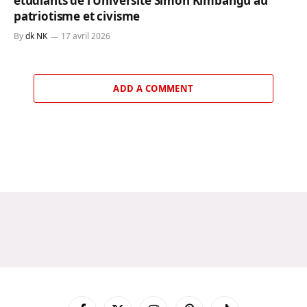
étudiants de l’Université Simon Kimbangu au
patriotisme et civisme
By
dk NK
17 avril 2026
ADD A COMMENT