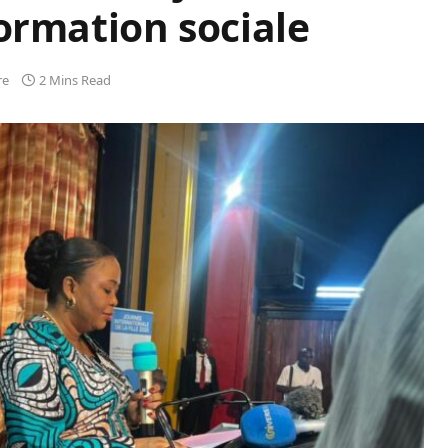
formation sociale
re
2 Mins Read