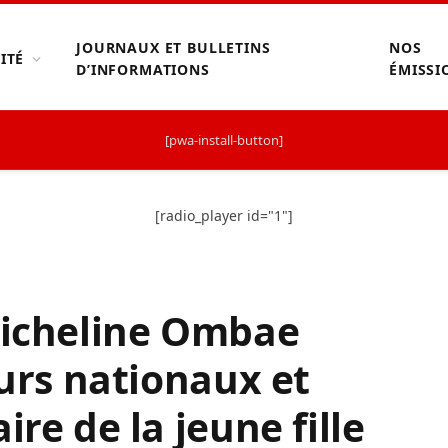
JOURNAUX ET BULLETINS
NOS
ITÉ
D’INFORMATIONS
ÉMISSI
[pwa-install-button]
[radio_player id="1"]
Micheline Ombae
eurs nationaux et
ire de la jeune fille