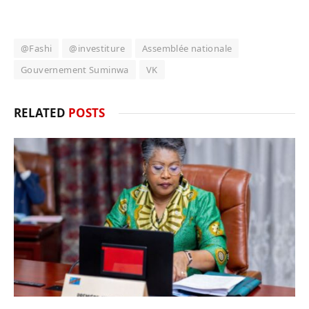
@Fashi
@investiture
Assemblée nationale
Gouvernement Suminwa
VK
RELATED
POSTS