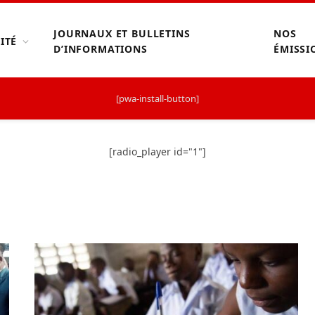
JOURNAUX ET BULLETINS
NOS
ITÉ
D’INFORMATIONS
ÉMISSI
[pwa-install-button]
[radio_player id="1"]