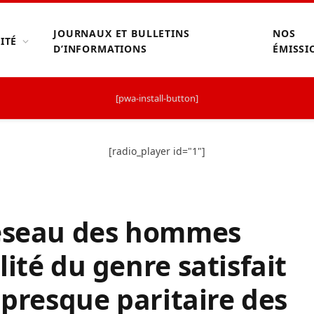
JOURNAUX ET BULLETINS
NOS
ITÉ
D’INFORMATIONS
ÉMISSI
[pwa-install-button]
[radio_player id="1"]
Réseau des hommes
ité du genre satisfait
 presque paritaire des