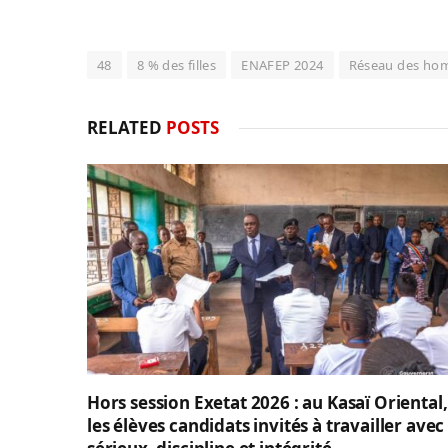
48
8 % des filles
ENAFEP 2024
Réseau des ho
RELATED
POSTS
Hors session Exetat 2026 : au Kasaï Oriental,
les élèves candidats invités à travailler avec