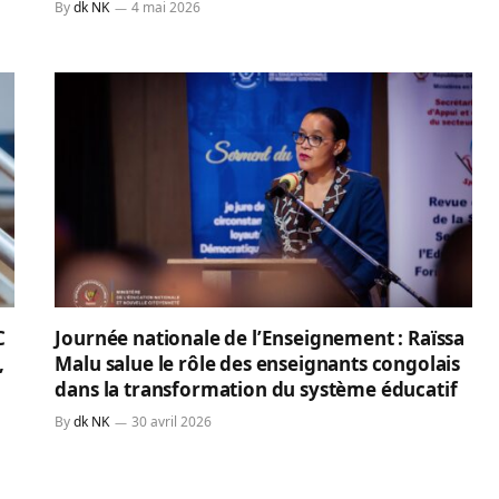
By
dk NK
4 mai 2026
C
Journée nationale de l’Enseignement : Raïssa
,
Malu salue le rôle des enseignants congolais
dans la transformation du système éducatif
By
dk NK
30 avril 2026