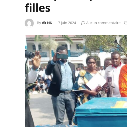
filles
By
dk NK
7 juin 2024
Aucun commentaire