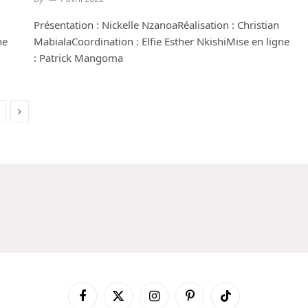
Présentation : Nickelle NzanoaRéalisation : Christian
ne
MabialaCoordination : Elfie Esther NkishiMise en ligne
: Patrick Mangoma
Next
Facebook
X
Instagram
Pinterest
TikTok