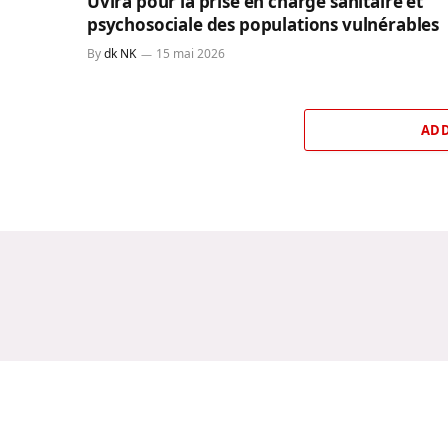
Uvira pour la prise en charge sanitaire et
psychosociale des populations vulnérables
By
dk NK
15 mai 2026
ADD