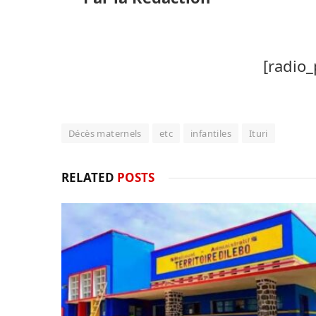
[radio_
Décès maternels
etc
infantiles
Ituri
RELATED
POSTS