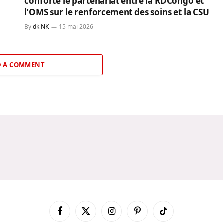
conforte le partenariat entre la RDCongo et
l’OMS sur le renforcement des soins et la CSU
By
dk NK
15 mai 2026
 A COMMENT
Facebook
X
Instagram
Pinterest
TikTok