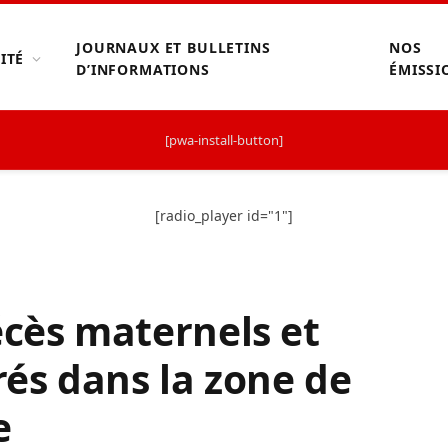
JOURNAUX ET BULLETINS
NOS
ITÉ
D’INFORMATIONS
ÉMISSI
[pwa-install-button]
[radio_player id="1"]
décès maternels et
rés dans la zone de
e