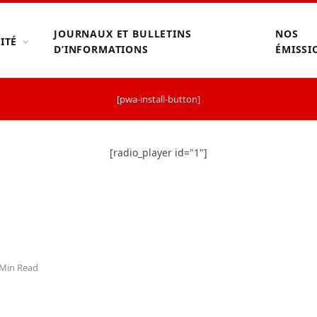
JOURNAUX ET BULLETINS
NOS
ITÉ
D’INFORMATIONS
ÉMISSI
[pwa-install-button]
[radio_player id="1"]
 Min Read