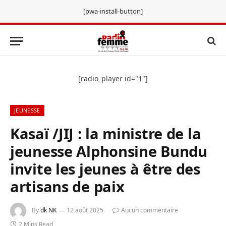
[pwa-install-button]
[radio_player id="1"]
JEUNESSE
Kasaï /JIJ : la ministre de la
jeunesse Alphonsine Bundu
invite les jeunes à être des
artisans de paix
By
dk NK
12 août 2025
Aucun commentaire
2 Mins Read