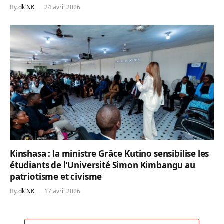
By
dk NK
24 avril 2026
Kinshasa : la ministre Grâce Kutino sensibilise les
étudiants de l’Université Simon Kimbangu au
patriotisme et civisme
By
dk NK
17 avril 2026