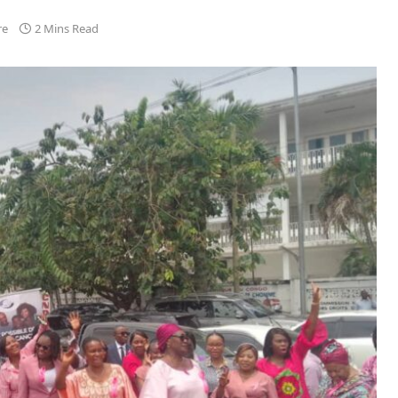
re
2 Mins Read