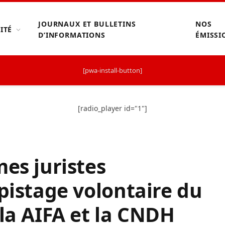
JOURNAUX ET BULLETINS
NOS
ITÉ
D’INFORMATIONS
ÉMISSI
[pwa-install-button]
[radio_player id="1"]
mes juristes
épistage volontaire du
 la AIFA et la CNDH