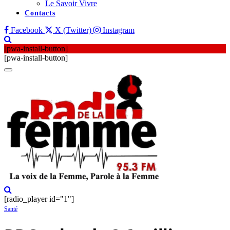
Le Savoir Vivre
Contacts
Facebook
X (Twitter)
Instagram
[pwa-install-button]
[pwa-install-button]
[radio_player id="1"]
Santé