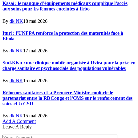
Kasaï : le manque d’équipements médicaux complique l’accès
aux soins pour les femmes enceintes à Ilebo
By
dk NK
18 mai 2026
Ituri : l’UNFPA renforce la protection des maternités face à
Ebola
By
dk NK
17 mai 2026
Sud-Kivu : une clinique mobile organisée à Uvira pour la prise en
charge sanitaire et psychosociale des populations vulnérables
By
dk NK
15 mai 2026
Réformes sanitaires : La Première Ministre conforte le
partenariat entre la RDCongo et l’OMS sur le renforcement des
soins et la CSU
By
dk NK
15 mai 2026
Add A Comment
Leave A Reply