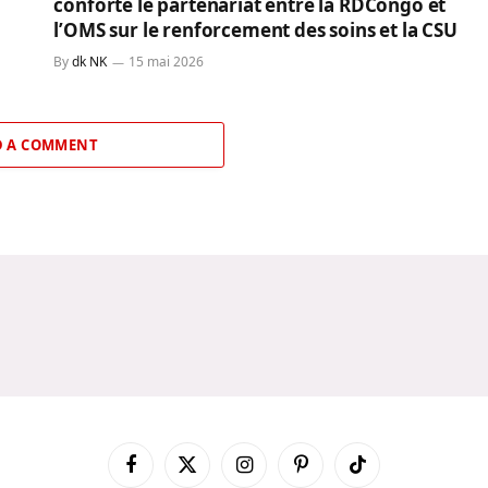
conforte le partenariat entre la RDCongo et
l’OMS sur le renforcement des soins et la CSU
By
dk NK
15 mai 2026
 A COMMENT
Facebook
X
Instagram
Pinterest
TikTok