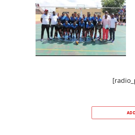
[radio_
ADD