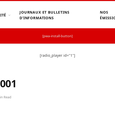
JOURNAUX ET BULLETINS
NOS
ITÉ
D’INFORMATIONS
ÉMISSI
[pwa-install-button]
[radio_player id="1"]
001
in Read