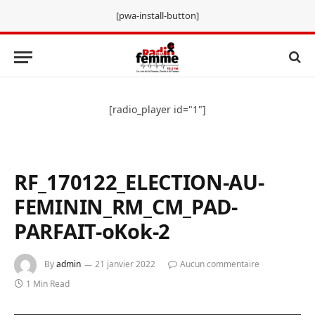
[pwa-install-button]
[radio_player id="1"]
RF_170122_ELECTION-AU-
FEMININ_RM_CM_PAD-
PARFAIT-oKok-2
By
admin
21 janvier 2022
Aucun commentaire
1 Min Read