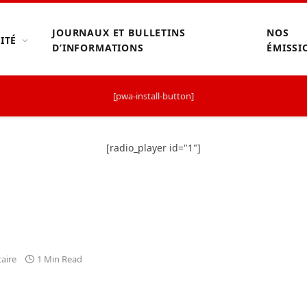
JOURNAUX ET BULLETINS
NOS
ITÉ
D’INFORMATIONS
ÉMISSI
[pwa-install-button]
[radio_player id="1"]
aire
1 Min Read