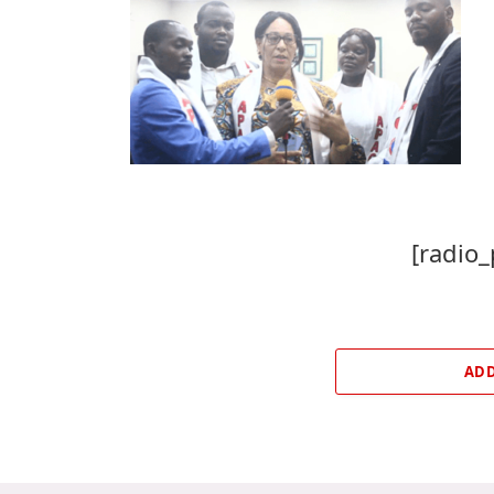
[radio_
ADD