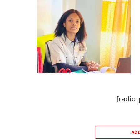
[radio_
ADD