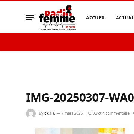
ACCUEIL
ACTUAL
IMG-20250307-WA0
By
dk NK
7 mars 2025
Aucun commentaire