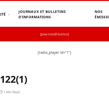
JOURNAUX ET BULLETINS
NOS
ITÉ
D’INFORMATIONS
ÉMISSI
[pwa-install-button]
[radio_player id="1"]
122(1)
1 Min Read